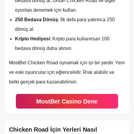
bedava dönüş al. Onları Chicken Road ve diğer
oyunları denemek için kullan.
250 Bedava Dönüş
: İlk defa para yatırınca 250
dönüş al.
Kripto Hediyesi
: Kripto para kullanırsan 100
bedava dönüş daha alırsın.
MostBet Chicken Road oynamak için iyi bir yerdir. Yeni
ve eski oyuncular için eğlencelidir. Risk alabilir ve
belki gerçek para kazanabilirsin.
MostBet Casino Dene
Chicken Road İçin Yerleri Nasıl