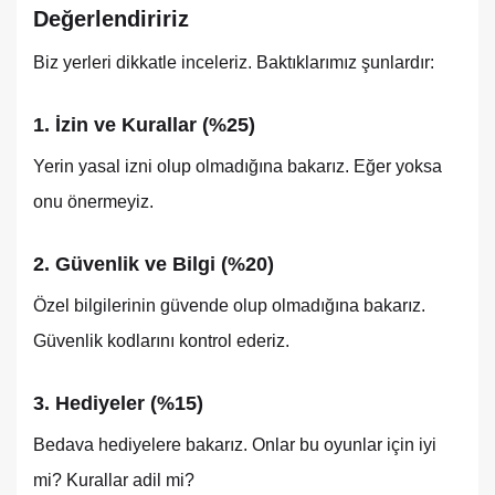
Değerlendiririz
Biz yerleri dikkatle inceleriz. Baktıklarımız şunlardır:
1. İzin ve Kurallar (%25)
Yerin yasal izni olup olmadığına bakarız. Eğer yoksa
onu önermeyiz.
2. Güvenlik ve Bilgi (%20)
Özel bilgilerinin güvende olup olmadığına bakarız.
Güvenlik kodlarını kontrol ederiz.
3. Hediyeler (%15)
Bedava hediyelere bakarız. Onlar bu oyunlar için iyi
mi? Kurallar adil mi?