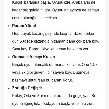
Küçük paralarla başla. Oyunu izle. Arabaların ne
kadar sık geldiğini gör. Oyunu anlayınca ne zaman
cesur olacağını bileceksin.
Paranı Yönet
Hep büyük kazanç peşinde koşma. Bazen erken
dur. Sadece kazandığın zaman daha çok para koy.
Sınır koy. Paranı ikiye katlarsan belki ara ver.
Otomatik Almayı Kullan
Birçok oyun otomatik durmana izin verir. Onu 1.5x
veya 2x gibi güvenli bir sayıya koy. Düğmeye
basmayı unutursan bu paranı korur.
Zorluğu Değiştir
Kolay, Orta ve Zor modlar arasında geçiş yap. Bu
oyunu ilginç tutar. Kolaydan başla ve sonra zora