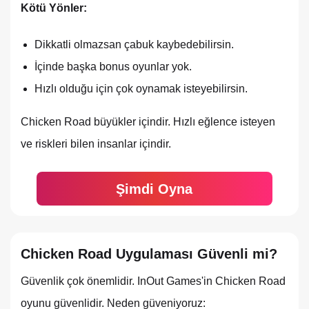
Kötü Yönler:
Dikkatli olmazsan çabuk kaybedebilirsin.
İçinde başka bonus oyunlar yok.
Hızlı olduğu için çok oynamak isteyebilirsin.
Chicken Road büyükler içindir. Hızlı eğlence isteyen
ve riskleri bilen insanlar içindir.
Şimdi Oyna
Chicken Road Uygulaması Güvenli mi?
Güvenlik çok önemlidir. InOut Games'in Chicken Road
oyunu güvenlidir. Neden güveniyoruz: