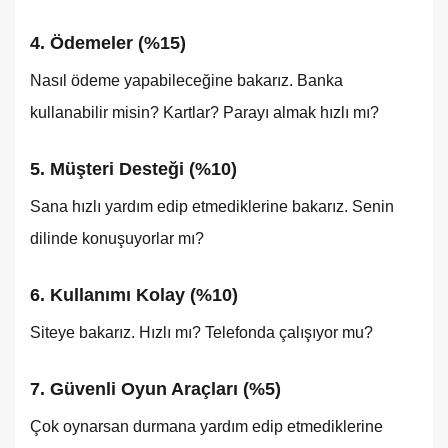
4. Ödemeler (%15)
Nasıl ödeme yapabileceğine bakarız. Banka
kullanabilir misin? Kartlar? Parayı almak hızlı mı?
5. Müşteri Desteği (%10)
Sana hızlı yardım edip etmediklerine bakarız. Senin
dilinde konuşuyorlar mı?
6. Kullanımı Kolay (%10)
Siteye bakarız. Hızlı mı? Telefonda çalışıyor mu?
7. Güvenli Oyun Araçları (%5)
Çok oynarsan durmana yardım edip etmediklerine