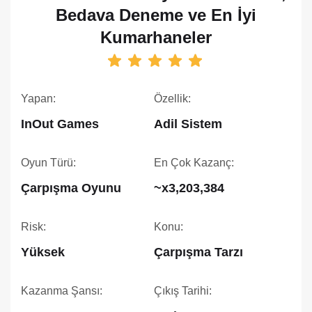
Bedava Deneme ve En İyi
Kumarhaneler
Yapan:
Özellik:
InOut Games
Adil Sistem
Oyun Türü:
En Çok Kazanç:
Çarpışma Oyunu
~x3,203,384
Risk:
Konu:
Yüksek
Çarpışma Tarzı
Kazanma Şansı:
Çıkış Tarihi: