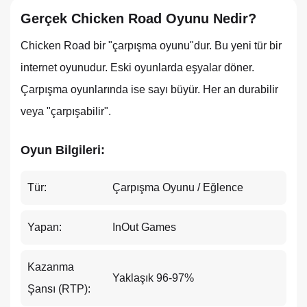
Gerçek Chicken Road Oyunu Nedir?
Chicken Road bir "çarpışma oyunu"dur. Bu yeni tür bir
internet oyunudur. Eski oyunlarda eşyalar döner.
Çarpışma oyunlarında ise sayı büyür. Her an durabilir
veya "çarpışabilir".
Oyun Bilgileri:
Tür:
Çarpışma Oyunu / Eğlence
Yapan:
InOut Games
Kazanma
Yaklaşık 96-97%
Şansı (RTP):