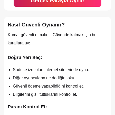
Gerçek Parayla Oyna!
Nasıl Güvenli Oynanır?
Kumar güvenli olmalıdır. Güvende kalmak için bu
kurallara uy:
Doğru Yeri Seç:
Sadece izni olan internet sitelerinde oyna.
Diğer oyuncuların ne dediğini oku.
Güvenli ödeme yapabildiğini kontrol et.
Bilgilerini gizli tuttuklarını kontrol et.
Paranı Kontrol Et: