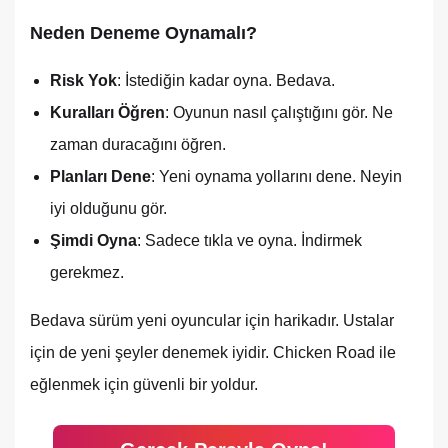
Neden Deneme Oynamalı?
Risk Yok
: İstediğin kadar oyna. Bedava.
Kuralları Öğren
: Oyunun nasıl çalıştığını gör. Ne
zaman duracağını öğren.
Planları Dene
: Yeni oynama yollarını dene. Neyin
iyi olduğunu gör.
Şimdi Oyna
: Sadece tıkla ve oyna. İndirmek
gerekmez.
Bedava sürüm yeni oyuncular için harikadır. Ustalar
için de yeni şeyler denemek iyidir. Chicken Road ile
eğlenmek için güvenli bir yoldur.