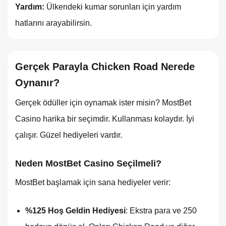
Yardım:
Ülkendeki kumar sorunları için yardım
hatlarını arayabilirsin.
Gerçek Parayla Chicken Road Nerede
Oynanır?
Gerçek ödüller için oynamak ister misin? MostBet
Casino harika bir seçimdir. Kullanması kolaydır. İyi
çalışır. Güzel hediyeleri vardır.
Neden MostBet Casino Seçilmeli?
MostBet başlamak için sana hediyeler verir:
%125 Hoş Geldin Hediyesi
: Ekstra para ve 250