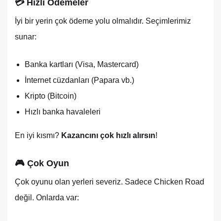
💳 Hızlı Ödemeler
İyi bir yerin çok ödeme yolu olmalıdır. Seçimlerimiz
sunar:
Banka kartları (Visa, Mastercard)
İnternet cüzdanları (Papara vb.)
Kripto (Bitcoin)
Hızlı banka havaleleri
En iyi kısmı?
Kazancını çok hızlı alırsın
!
🎮 Çok Oyun
Çok oyunu olan yerleri severiz. Sadece Chicken Road
değil. Onlarda var: