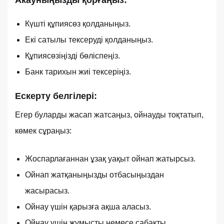
Акауныңызды қорғаңыз:
Күшті құпиясөз қолданыңыз.
Екі сатылы тексеруді қолданыңыз.
Құпиясөзіңізді бөліспеңіз.
Банк тарихын жиі тексеріңіз.
Ескерту белгілері:
Егер буларды жасап жатсаңыз, ойнауды тоқтатып,
көмек сұраңыз:
Жоспарлағаннан ұзақ уақыт ойнап жатырсыз.
Ойнап жатқаныңызды отбасыңыздан
жасырасыз.
Ойнау үшін қарызға ақша аласыз.
Ойнау үшін жұмысты немесе сабақты