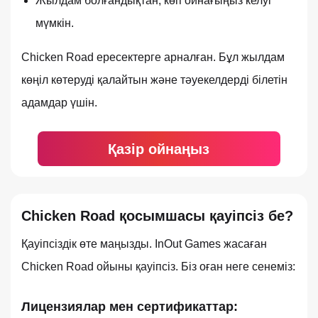
Жылдам болғандықтан, көп ойнағыңыз келуі
мүмкін.
Chicken Road ересектерге арналған. Бұл жылдам
көңіл көтеруді қалайтын және тәуекелдерді білетін
адамдар үшін.
Қазір ойнаңыз
Chicken Road қосымшасы қауіпсіз бе?
Қауіпсіздік өте маңызды. InOut Games жасаған
Chicken Road ойыны қауіпсіз. Біз оған неге сенеміз:
Лицензиялар мен сертификаттар: