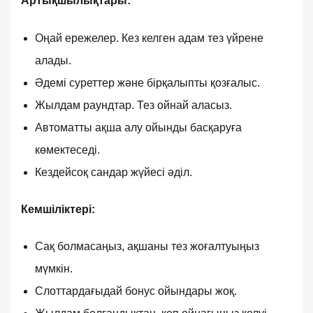
Артықшылықтары:
Оңай ережелер. Кез келген адам тез үйрене
алады.
Әдемі суреттер және бірқалыпты қозғалыс.
Жылдам раундтар. Тез ойнай аласыз.
Автоматты ақша алу ойынды басқаруға
көмектеседі.
Кездейсоқ сандар жүйесі әділ.
Кемшіліктері:
Сақ болмасаңыз, ақшаны тез жоғалтуыңыз
мүмкін.
Слоттардағыдай бонус ойындары жоқ.