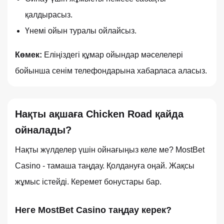
қалдырасыз.
Үнемі ойын туралы ойлайсыз.
Көмек:
Еліңіздегі құмар ойындар мәселелері
бойынша сенім телефондарына хабарласа аласыз.
Нақты ақшаға Chicken Road қайда
ойналады?
Нақты жүлделер үшін ойнағыңыз келе ме? MostBet
Casino - тамаша таңдау. Қолдануға оңай. Жақсы
жұмыс істейді. Керемет бонустары бар.
Неге MostBet Casino таңдау керек?