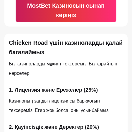
MostBet Казиносын сынап
көріңіз
Chicken Road үшін казиноларды қалай
бағалаймыз
Біз казиноларды мұқият тексереміз. Біз қарайтын
нәрселер:
1. Лицензия және Ережелер (25%)
Казиноның заңды лицензиясы бар-жоғын
тексереміз. Егер жоқ болса, оны ұсынбаймыз.
2. Қауіпсіздік және Деректер (20%)