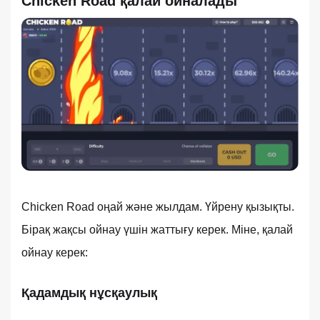
Chicken Road қалай ойналады
Chicken Road оңай және жылдам. Үйрену қызықты.
Бірақ жақсы ойнау үшін жаттығу керек. Міне, қалай
ойнау керек:
Қадамдық нұсқаулық