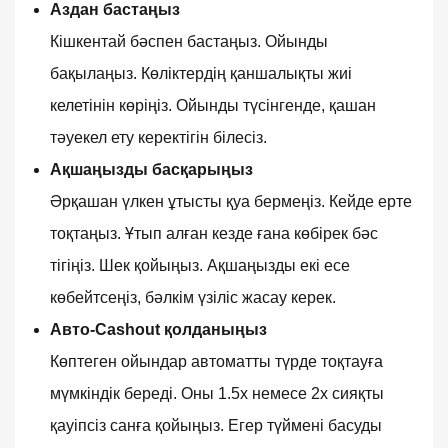
Аздан бастаңыз
Кішкентай бәспен бастаңыз. Ойынды
бақылаңыз. Көліктердің қаншалықты жиі
келетінін көріңіз. Ойынды түсінгенде, қашан
тәуекел ету керектігін білесіз.
Ақшаңызды басқарыңыз
Әрқашан үлкен ұтысты қуа бермеңіз. Кейде ерте
тоқтаңыз. Ұтып алған кезде ғана көбірек бәс
тігіңіз. Шек қойыңыз. Ақшаңызды екі есе
көбейтсеңіз, бәлкім үзіліс жасау керек.
Авто-Cashout қолданыңыз
Көптеген ойындар автоматты түрде тоқтауға
мүмкіндік береді. Оны 1.5x немесе 2x сияқты
қауіпсіз санға қойыңыз. Егер түймені басуды