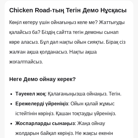
Chicken Road-тың Тегін Демо Нұсқасы
Көңіл көтеру үшін ойнағыңыз келе ме? Жаттығуды
қалайсыз ба? Біздің сайтта тегін демоны сынап
көре аласыз. Бұл дәл нақты ойын сияқты. Бірақ сіз
жалған ақша қолданасыз. Нақты ақша
жоғалтпайсыз.
Неге Демо ойнау керек?
Тәуекел жоқ
: Қалағаныңызша ойнаңыз. Тегін.
Ережелерді үйреніңіз
: Ойын қалай жұмыс
істейтінін көріңіз. Қашан тоқтауды үйреніңіз.
Жоспарларды сынаңыз
: Жаңа ойнау
жолдарын байқап көріңіз. Не жақсы екенін