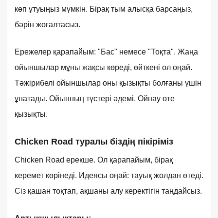
көп ұтуыңыз мүмкін. Бірақ тым алысқа барсаңыз,
бәрін жоғалтасыз.
Ережелер қарапайым: "Бас" немесе "Тоқта". Жаңа
ойыншылар мұны жақсы көреді, өйткені ол оңай.
Тәжірибелі ойыншылар оны қызықты болғаны үшін
ұнатады. Ойынның түстері әдемі. Ойнау өте
қызықты.
Chicken Road туралы біздің пікіріміз
Chicken Road ерекше. Ол қарапайым, бірақ
керемет көрінеді. Идеясы оңай: тауық жолдан өтеді.
Сіз қашан тоқтап, ақшаны алу керектігін таңдайсыз.