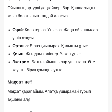
Ойынның әртүрлі деңгейлері бар. Қаншалықты
қиын болатынын таңдай аласыз:
Оңай
: Көліктер аз. Ұтыс аз. Жаңа ойыншылар
үшін жақсы.
Орташа
: Біраз қиынырақ. Қалыпты ұтыс.
Қиын
: Жылдам көліктер. Үлкен ұтыс.
Экстрим
: Батыл ойыншылар үшін ғана. Өте
қауіпті, бірақ қомақты ұтыс.
Мақсат не?
Мақсат қарапайым. Апатқа ұшырамай тұрып
ақшаны алу.