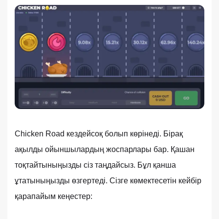
Chicken Road кездейсоқ болып көрінеді. Бірақ
ақылды ойыншылардың жоспарлары бар. Қашан
тоқтайтыныңызды сіз таңдайсыз. Бұл қанша
ұтатыныңызды өзгертеді. Сізге көмектесетін кейбір
қарапайым кеңестер: