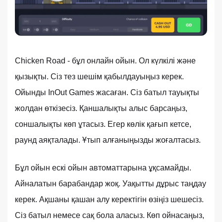
Chicken Road - бұл онлайн ойын. Ол күлкілі және
қызықты. Сіз тез шешім қабылдауыңыз керек.
Ойынды InOut Games жасаған. Сіз батыл тауықты
жолдан өткізесіз. Қаншалықты алыс барсаңыз,
соншалықты көп ұтасыз. Егер көлік қағып кетсе,
раунд аяқталады. Ұтып алғаныңызды жоғалтасыз.
Бұл ойын ескі ойын автоматтарына ұқсамайды.
Айналатын барабандар жоқ. Уақытты дұрыс таңдау
керек. Ақшаны қашан алу керектігін өзіңіз шешесіз.
Сіз батыл немесе сақ бола аласыз. Көп ойнасаңыз,