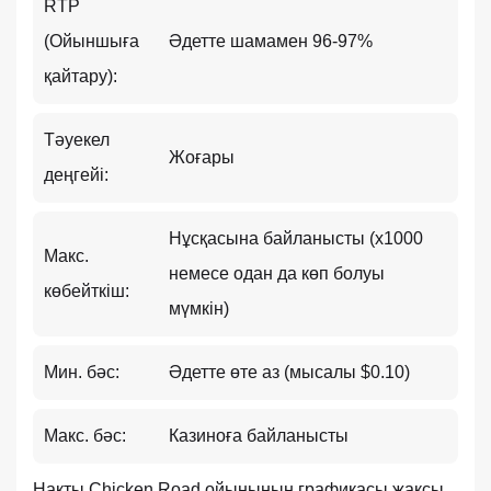
RTP
(Ойыншыға
Әдетте шамамен 96-97%
қайтару):
Тәуекел
Жоғары
деңгейі:
Нұсқасына байланысты (x1000
Макс.
немесе одан да көп болуы
көбейткіш:
мүмкін)
Мин. бәс:
Әдетте өте аз (мысалы $0.10)
Макс. бәс:
Казиноға байланысты
Нақты Chicken Road ойынының графикасы жақсы.