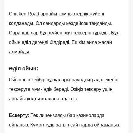
Chicken Road арнайы компьютерлік жүйені
қолданады. Ол сандарды кездейсоқ таңдайды.
Сарапшылар бұл жүйені жиі тексеріп тұрады. Бұл
ойын әділ дегенді білдіреді. Ешкім айла жасай
алмайды.
Әділ ойын:
Ойынның кейбір нұсқалары раундтың әділ екенін
тексеруге мүмкіндік береді. Өзіңіз тексеру үшін
арнайы кодты қолдана аласыз.
Ескерту:
Тек лицензиясы бар казиноларда
ойнаңыз. Күмән тудыратын сайттарда ойнамаңыз.