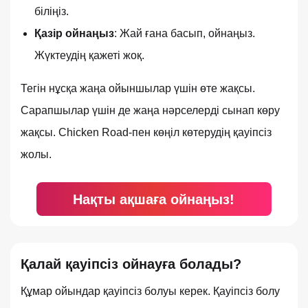
біліңіз.
Қазір ойнаңыз
: Жай ғана басып, ойнаңыз.
Жүктеудің қажеті жоқ.
Тегін нұсқа жаңа ойыншылар үшін өте жақсы.
Сарапшылар үшін де жаңа нәрселерді сынап көру
жақсы. Chicken Road-пен көңіл көтерудің қауіпсіз
жолы.
Нақты ақшаға ойнаңыз!
Қалай қауіпсіз ойнауға болады?
Құмар ойындар қауіпсіз болуы керек. Қауіпсіз болу