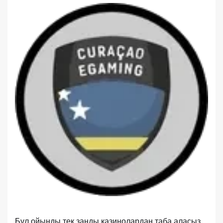
Бұл ойынды тек заңды казинолардан таба аласыз.