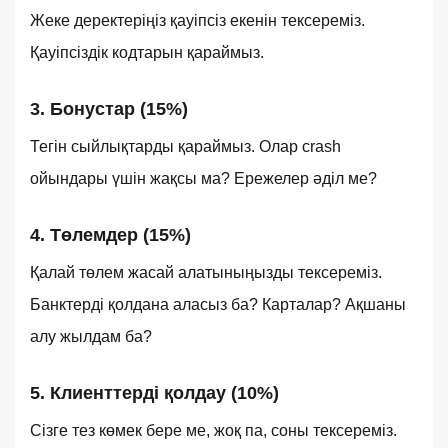
Жеке деректеріңіз қауіпсіз екенін тексереміз.
Қауіпсіздік кодтарын қараймыз.
3. Бонустар (15%)
Тегін сыйлықтарды қараймыз. Олар crash
ойындары үшін жақсы ма? Ережелер әділ ме?
4. Төлемдер (15%)
Қалай төлем жасай алатыныңызды тексереміз.
Банктерді қолдана аласыз ба? Карталар? Ақшаны
алу жылдам ба?
5. Клиенттерді қолдау (10%)
Сізге тез көмек бере ме, жоқ па, соны тексереміз.