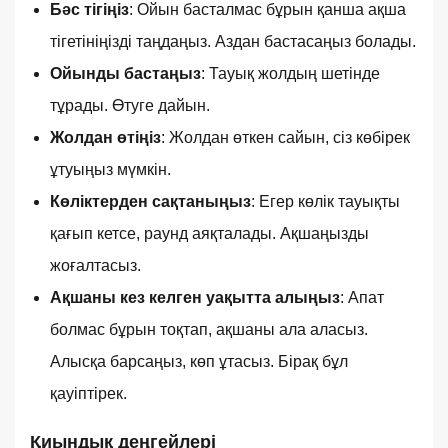
Бәс тігіңіз
: Ойын басталмас бұрын қанша ақша
тігетініңізді таңдаңыз. Аздан бастасаңыз болады.
Ойынды бастаңыз
: Тауық жолдың шетінде
тұрады. Өтуге дайын.
Жолдан өтіңіз
: Жолдан өткен сайын, сіз көбірек
ұтуыңыз мүмкін.
Көліктерден сақтаныңыз
: Егер көлік тауықты
қағып кетсе, раунд аяқталады. Ақшаңызды
жоғалтасыз.
Ақшаны кез келген уақытта алыңыз
: Апат
болмас бұрын тоқтап, ақшаны ала аласыз.
Алысқа барсаңыз, көп ұтасыз. Бірақ бұл
қауіптірек.
Қиындық деңгейлері