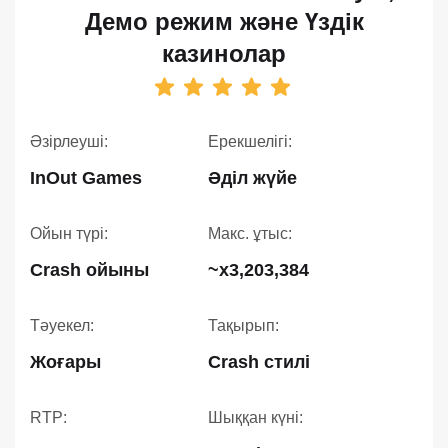
Демо режим және Үздік
казинолар
Әзірлеуші:
Ерекшелігі:
InOut Games
Әділ жүйе
Ойын түрі:
Макс. ұтыс:
Crash ойыны
~x3,203,384
Тәуекел:
Тақырып:
Жоғары
Crash стилі
RTP:
Шыққан күні: