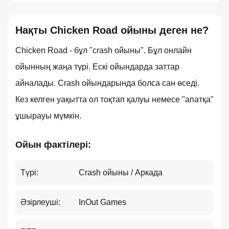
Нақты Chicken Road ойыны деген не?
Chicken Road - бұл "crash ойыны". Бұл онлайн
ойынның жаңа түрі. Ескі ойындарда заттар
айналады. Crash ойындарында болса сан өседі.
Кез келген уақытта ол тоқтап қалуы немесе "апатқа"
ұшырауы мүмкін.
Ойын фактілері:
Түрі:
Crash ойыны / Аркада
Әзірлеуші:
InOut Games