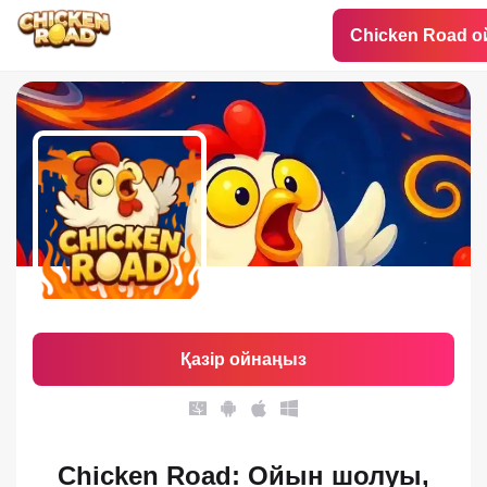
Chicken Road о
Қазір ойнаңыз
Chicken Road: Ойын шолуы,