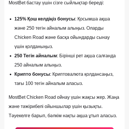
MostBet бастау үшін сізге сыйлықтар береді:
125% Қош келдіңіз бонусы
: Қосымша ақша
және 250 тегін айналым алыңыз. Оларды
Chicken Road және басқа ойындарды сынау
үшін қолданыңыз.
250 Тегін айналым
: Бірінші рет ақша салғанда
250 айналым алыңыз.
Крипто бонусы
: Криптовалюта қолдансаңыз,
тағы 100 тегін айналым аласыз.
MostBet Chicken Road ойнау үшін жақсы жер. Жаңа
және тәжірибелі ойыншылар үшін қызықты.
Тәуекелге барып, бәлкім нақты ақша ұтып аласыз.