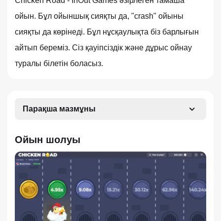
Chicken Road - InOut Games әзірлеген тамаша
ойын. Бұл ойыншық сияқты да, "crash" ойыны
сияқты да көрінеді. Бұл нұсқаулықта біз барлығын
айтып береміз. Сіз қауіпсіздік және дұрыс ойнау
туралы білетін боласыз.
Парақша мазмұны
Ойын шолуы