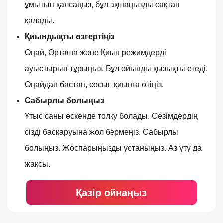
ұмытып қалсаңыз, бұл ақшаңызды сақтап
қалады.
Қиындықты өзгертіңіз
Оңай, Орташа және Қиын режимдерді
ауыстырып тұрыңыз. Бұл ойынды қызықты етеді.
Оңайдан бастап, сосын қиынға өтіңіз.
Сабырлы болыңыз
Ұтыс саны өскенде толқу болады. Сезімдердің
сізді басқаруына жол бермеңіз. Сабырлы
болыңыз. Жоспарыңызды ұстаныңыз. Аз ұту да
жақсы.
Қазір ойнаңыз