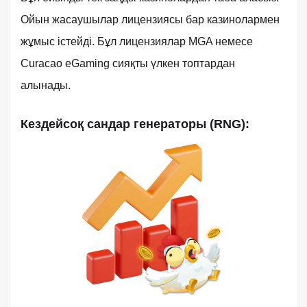
Ойын жасаушылар лицензиясы бар казинолармен
жұмыс істейді. Бұл лицензиялар MGA немесе
Curacao eGaming сияқты үлкен топтардан
алынады.
Кездейсоқ сандар генераторы (RNG):