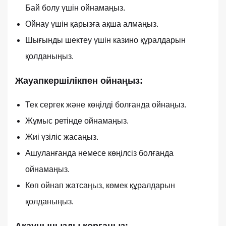
Бай болу үшін ойнамаңыз.
Ойнау үшін қарызға ақша алмаңыз.
Шығынды шектеу үшін казино құралдарын
қолданыңыз.
Жауапкершілікпен ойнаңыз:
Тек сергек және көңілді болғанда ойнаңыз.
Жұмыс ретінде ойнамаңыз.
Жиі үзіліс жасаңыз.
Ашуланғанда немесе көңілсіз болғанда
ойнамаңыз.
Көп ойнап жатсаңыз, көмек құралдарын
қолданыңыз.