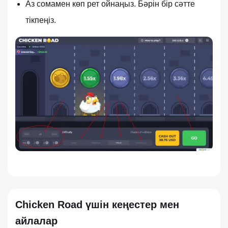
Аз сомамен көп рет ойнаңыз. Бәрін бір сәтте
тікпеңіз.
Chicken Road үшін кеңестер мен
айлалар