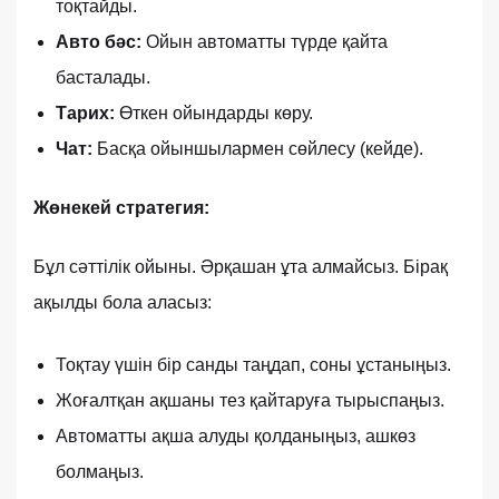
тоқтайды.
Авто бәс:
Ойын автоматты түрде қайта
басталады.
Тарих:
Өткен ойындарды көру.
Чат:
Басқа ойыншылармен сөйлесу (кейде).
Жөнекей стратегия:
Бұл сәттілік ойыны. Әрқашан ұта алмайсыз. Бірақ
ақылды бола аласыз:
Тоқтау үшін бір санды таңдап, соны ұстаныңыз.
Жоғалтқан ақшаны тез қайтаруға тырыспаңыз.
Автоматты ақша алуды қолданыңыз, ашкөз
болмаңыз.