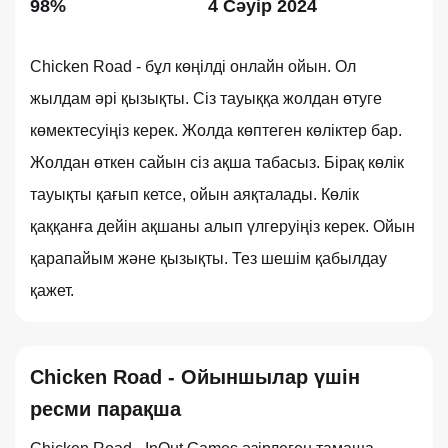
98%
4 Сәуір 2024
Chicken Road - бұл көңілді онлайн ойын. Ол
жылдам әрі қызықты. Сіз тауыққа жолдан өтуге
көмектесуіңіз керек. Жолда көптеген көліктер бар.
Жолдан өткен сайын сіз ақша табасыз. Бірақ көлік
тауықты қағып кетсе, ойын аяқталады. Көлік
қаққанға дейін ақшаны алып үлгеруіңіз керек. Ойын
қарапайым және қызықты. Тез шешім қабылдау
қажет.
Chicken Road - Ойыншылар үшін
ресми парақша