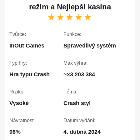
režim a Nejlepší kasina
Tvůrce:
Funkce:
InOut Games
Spravedlivý systém
Typ hry:
Max výhra:
Hra typu Crash
~x3 203 384
Riziko:
Téma:
Vysoké
Crash styl
Návratnost:
Datum vydání:
98%
4. dubna 2024