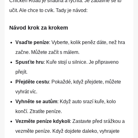
Chicken Road je snadná a rychlá. Je zábavné se to
učit. Ale chce to cvik. Tady je návod:
Návod krok za krokem
Vsaďte peníze
: Vyberte, kolik peněz dáte, než hra
začne. Můžete začít s málem.
Spusťte hru
: Kuře stojí u silnice. Je připraveno
přejít.
Přejděte cestu
: Pokaždé, když přejdete, můžete
vyhrát víc.
Vyhněte se autům
: Když auto srazí kuře, kolo
končí. Ztratíte peníze.
Vezměte peníze kdykoli
: Zastavte před srážkou a
vezměte peníze. Když dojdete daleko, vyhrajete