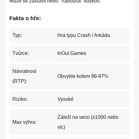
Může se zastavit nebo "nabourat" kdykoli.
Fakta o hře:
Typ:
Hra typu Crash / Arkáda
Tvůrce:
InOut Games
Návratnost
Obvykle kolem 96-97%
(RTP):
Riziko:
Vysoké
Záleží na verzi (x1000 nebo
Max výhra:
víc)