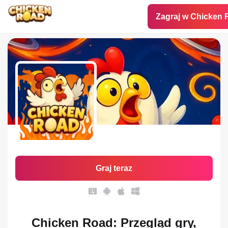
Zagraj w Chicken
Graj teraz
Chicken Road: Przegląd gry,