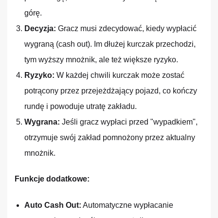
górę.
Decyzja:
Gracz musi zdecydować, kiedy wypłacić
wygraną (cash out). Im dłużej kurczak przechodzi,
tym wyższy mnożnik, ale też większe ryzyko.
Ryzyko:
W każdej chwili kurczak może zostać
potrącony przez przejeżdżający pojazd, co kończy
rundę i powoduje utratę zakładu.
Wygrana:
Jeśli gracz wypłaci przed "wypadkiem",
otrzymuje swój zakład pomnożony przez aktualny
mnożnik.
Funkcje dodatkowe:
Auto Cash Out:
Automatyczne wypłacanie