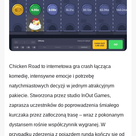
Chicken Road to internetowa gra crash łącząca
komedię, intensywne emocje i potrzebę
natychmiastowych decyzji w jednym atrakcyjnym
pakiecie. Stworzona przez studio InOut Games,
zaprasza uczestników do poprowadzenia śmiałego
kurczaka przez zatłoczoną trasę – wraz z pokonanym
dystansem rośnie współczynnik wygranej. W
przypadku zderzenia z pojazdem runda kończy się od