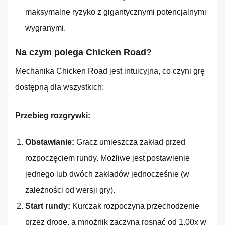
maksymalne ryzyko z gigantycznymi potencjalnymi
wygranymi.
Na czym polega Chicken Road?
Mechanika Chicken Road jest intuicyjna, co czyni grę
dostępną dla wszystkich:
Przebieg rozgrywki:
Obstawianie:
Gracz umieszcza zakład przed
rozpoczęciem rundy. Możliwe jest postawienie
jednego lub dwóch zakładów jednocześnie (w
zależności od wersji gry).
Start rundy:
Kurczak rozpoczyna przechodzenie
przez drogę, a mnożnik zaczyna rosnąć od 1.00x w