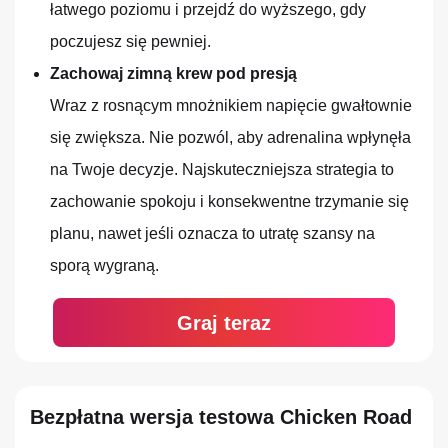
łatwego poziomu i przejdź do wyższego, gdy
poczujesz się pewniej.
Zachowaj zimną krew pod presją
Wraz z rosnącym mnożnikiem napięcie gwałtownie
się zwiększa. Nie pozwól, aby adrenalina wpłynęła
na Twoje decyzje. Najskuteczniejsza strategia to
zachowanie spokoju i konsekwentne trzymanie się
planu, nawet jeśli oznacza to utratę szansy na
sporą wygraną.
Graj teraz
Bezpłatna wersja testowa Chicken Road