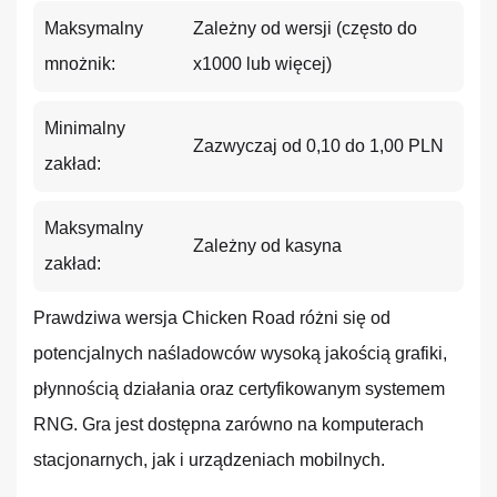
Maksymalny
Zależny od wersji (często do
mnożnik:
x1000 lub więcej)
Minimalny
Zazwyczaj od 0,10 do 1,00 PLN
zakład:
Maksymalny
Zależny od kasyna
zakład:
Prawdziwa wersja Chicken Road różni się od
potencjalnych naśladowców wysoką jakością grafiki,
płynnością działania oraz certyfikowanym systemem
RNG. Gra jest dostępna zarówno na komputerach
stacjonarnych, jak i urządzeniach mobilnych.