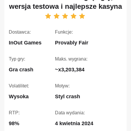
wersja testowa i najlepsze kasyna
Dostawca:
Funkcje:
InOut Games
Provably Fair
Typ gry:
Maks. wygrana:
Gra crash
~x3,203,384
Volatilitet:
Motyw:
Wysoka
Styl crash
RTP:
Data wydania:
98%
4 kwietnia 2024