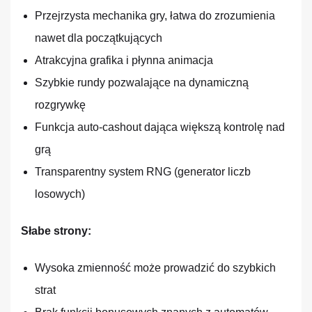
Przejrzysta mechanika gry, łatwa do zrozumienia
nawet dla początkujących
Atrakcyjna grafika i płynna animacja
Szybkie rundy pozwalające na dynamiczną
rozgrywkę
Funkcja auto-cashout dająca większą kontrolę nad
grą
Transparentny system RNG (generator liczb
losowych)
Słabe strony:
Wysoka zmienność może prowadzić do szybkich
strat