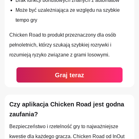
Brak funkcji bonusowych znanych z automatów
Może być uzależniająca ze względu na szybkie
tempo gry
Chicken Road to produkt przeznaczony dla osób
pełnoletnich, którzy szukają szybkiej rozrywki i
rozumieją ryzyko związane z grami losowymi.
Graj teraz
Czy aplikacja Chicken Road jest godna
zaufania?
Bezpieczeństwo i rzetelność gry to najważniejsze
kwestie dla każdego gracza. Chicken Road od InOut